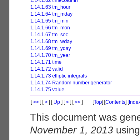
1.14.1.62 timecolumn
1.14.1.63 tm_hour
1.14.1.64 tm_mday
1.14.1.65 tm_min
1.14.1.66 tm_mon
1.14.1.67 tm_sec
1.14.1.68 tm_wday
1.14.1.69 tm_yday
1.14.1.70 tm_year
1.14.1.71 time
1.14.1.72 valid
1.14.1.73 elliptic integrals
1.14.1.74 Random number generator
1.14.1.75 value
[
<<
]
[
<
]
[
Up
]
[
>
]
[
>>
]
[
Top
]
[
Contents
]
[
Inde
This document was gene
November 1, 2013
usin