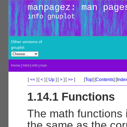
manpagez: man page
info gnuplot
Other versions of
gnuplot
Home
|
html
|
info
|
man
[
<<
]
[
<
]
[
Up
]
[
>
]
[
>>
]
[
Top
]
[
Contents
]
[
Inde
1.14.1 Functions
The math functions i
the same as the co